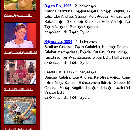
B�cs Eb, 1995
- 2. helyez�s
Kardos Krisztina, P�pai M�rta, Sz�p Brigitta, T�
Valkay �gnes 07.03
Edit, Eke Andrea, Stieber Merc�desz, Vincze Edit
Rafael Ir�n, Szremk� Krisztina, Pelle Anik�, Zant
T�th No�mi, Prim�sz �gnes
sz�vkap.: dr. T�th Gyula
R�ma vb, 1994
- 1. helyez�s
Szalkay Orsolya, T�th Gabriella, Kissn� Dancsa 
Stieber Merc�desz, R�dei Katalin, Kuna Ildik�,
Horv�th Patr�cia 06.14
Krisztina, Kert�sz Zsuzsa, Sipos Edit, Huff Zs
sz�vkap.: dr. T�th Gyula
Leeds Eb, 1993
- 3. helyez�s
Dancsa Katalin, Eke Andrea, Kert�sz Al�z, Kon
Ir�n, Nagy Katalin, R�nasz�ki Ildik�, Stieber 
Orsolya, Sz�p Brigitta, Tak�cs Ildik�, T�th Ga
NED-HUN 2003.05.15
Vincze Edit
sz�vkap.: dr. T�th Gyula
Haj�s Alfr�d uszoda