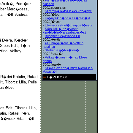
-
Prim�szt hi�ba h�vt�k az
le Anik�, Prim�sz
olaszok
2001.augusztus
ieber Merc�desz,
-
Szremk� j�tszik �s vez�nyel
na, T�th Andrea,
2001.j�lius
-
Hi�nyzik n�ha a sz�razf�ld
2001.j�nius
-
Eb-meccsek el�tt sajtos t�szta
-
S�s Ildik� sz�vesen
kipr�b�ln� a szabades�st
-
Budapesti v�zilabda Eb
2001.�prilis
eki D�ra, K�d�r
-
A Duna�jv�ros �tvette a
Sipos Edit, T�th
hatalmat
-
Stieber, a g�lkir�lyn�
tina, Valkay
2001.febru�r
-
Valkay �gnes m�r az Eb-re
gondol
2001.janu�r
-
Sz�cs az edz� miatt t�vozik a
Vasast�l
R�dei Katalin, Rafael
H�REK.2000
 Tiborcz Lilla, Pelle
Erzs�bet
s Edit, Tiborcz Lilla,
lin, Rafael Ir�n,
 Dr�vucz Rita, T�th