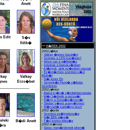
ita
Anett
s Edit
S�s
Ildik�
H�REK.2002
2002.j�lius
-
Valkay �gnes hazat�rt
-
Szentes a LEN-kup�ban?
-
Itthon van a g�lfelel�s
-
Indulnak a bajnoks�gban
-
A l�nyok, akik ez�stben utaztak
-
Ez�st�rmes szentesi v�zi
Moln�r
lkay
Valkay
-
N�i junior Eb
nes
Erzs�bet
-
Szremk�t Peng� v�ltotta
Szentesen
2002.j�nius
-
Alakul a j�v� v�zilabdacsapata
-
M�r h�thetik a pezsg�t
-
El�ny a Duna�jv�rosn�l
-
Stieber v�gre arany�rmes!
-
M�rvad� kapit�nyi teszt
2002.�prilis
-
Szentesi es�lytelens�g
-
N�i BEK-d�nt�
teleki
B�di Anett
-
F�rj kontra feles�g
2002.m�rcius
�ra
-
Sipos: meg�rdemelt pihen�