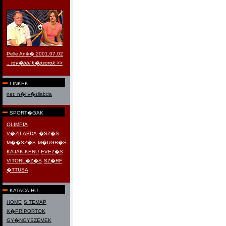
Pelle Anik� 2001.07.02
.. tov�bbi k�psorok >>
LINKEK
net: n�i v�zilabda
SPORT�GAK
OLIMPIA
V�ZILABDA
�SZ�S
M��SZ�S
M�UGR�S
KAJAK-KENU
EVEZ�S
VITORL�Z�S
SZ�RF
�TTUSA
KATACA.HU
HOME
SITEMAP
K�PRIPORTOK
GY�NGYSZEMEK