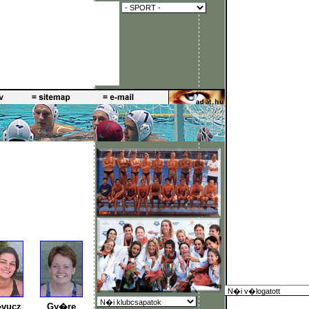
vucz
Gy�re