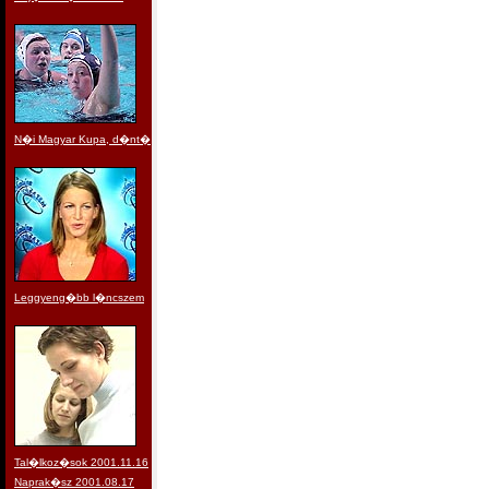
N�i Magyar Kupa, d�nt�
Leggyeng�bb l�ncszem
Tal�lkoz�sok 2001.11.16
Naprak�sz 2001.08.17