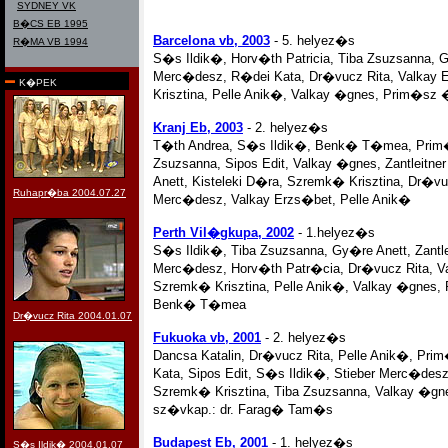
SYDNEY VK
B�CS EB 1995
Barcelona vb, 2003
- 5. helyez�s
R�MA VB 1994
S�s Ildik�, Horv�th Patricia, Tiba Zsuzsanna, G
Merc�desz, R�dei Kata, Dr�vucz Rita, Valkay
K�PEK
Krisztina, Pelle Anik�, Valkay �gnes, Prim�sz 
Kranj Eb, 2003
- 2. helyez�s
T�th Andrea, S�s Ildik�, Benk� T�mea, Prim
Zsuzsanna, Sipos Edit, Valkay �gnes, Zantleitner
Anett, Kisteleki D�ra, Szremk� Krisztina, Dr�vuc
Ruhapr�ba 2004.07.27
Merc�desz, Valkay Erzs�bet, Pelle Anik�
Perth Vil�gkupa, 2002
- 1.helyez�s
S�s Ildik�, Tiba Zsuzsanna, Gy�re Anett, Zantleit
Merc�desz, Horv�th Patr�cia, Dr�vucz Rita, V
Szremk� Krisztina, Pelle Anik�, Valkay �gnes
Benk� T�mea
Dr�vucz Rita 2004.01.07
Fukuoka vb, 2001
- 2. helyez�s
Dancsa Katalin, Dr�vucz Rita, Pelle Anik�, Pr
Kata, Sipos Edit, S�s Ildik�, Stieber Merc�desz
Szremk� Krisztina, Tiba Zsuzsanna, Valkay �gn
sz�vkap.: dr. Farag� Tam�s
Budapest Eb, 2001
- 1. helyez�s
S�s Ildik� 2004.01.07