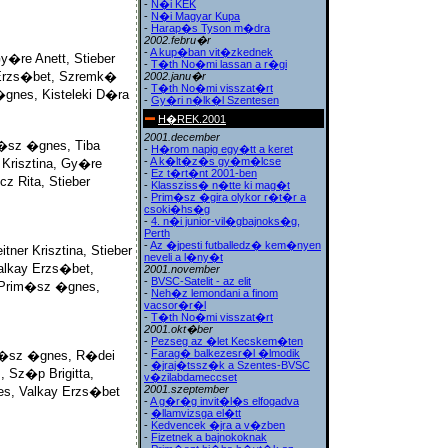
-
N�i KEK
-
N�i Magyar Kupa
-
Harap�s Tyson m�dra
2002.febru�r
-
A kup�ban vit�zkednek
y�re Anett, Stieber
-
T�th No�mi lassan a r�gi
 Erzs�bet, Szremk�
2002.janu�r
-
T�th No�mi visszat�rt
�gnes, Kisteleki D�ra
-
Gy�ri n�lk�l Szentesen
H�REK.2001
2001.december
�sz �gnes, Tiba
-
H�rom napig egy�tt a keret
-
A k�lt�z�s gy�m�lcse
 Krisztina, Gy�re
-
Ez t�rt�nt 2001-ben
z Rita, Stieber
-
Klassziss� n�tte ki mag�t
-
Prim�sz �gira olykor r�t�r a
csoki�hs�g
-
4. n�i junior-vil�gbajnoks�g,
Perth
-
Az �jpesti futballedz� kem�nyen
ner Krisztina, Stieber
neveli a l�ny�t
alkay Erzs�bet,
2001.november
-
BVSC-Satelit - az elit
, Prim�sz �gnes,
-
Neh�z lemondani a finom
vacsor�r�l
-
T�th No�mi visszat�rt
2001.okt�ber
-
Pezseg az �let Kecskem�ten
-
Farag� balkezesr�l �lmodik
im�sz �gnes, R�dei
-
�jraj�tssz�k a Szentes-BVSC
, Sz�p Brigitta,
v�zilabdameccset
2001.szeptember
es, Valkay Erzs�bet
-
A g�r�g invit�l�s elfogadva
-
�llamvizsga el�tt
-
Kedvencek �jra a v�zben
-
Fizetnek a bajnokoknak