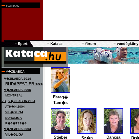
FONTOS
V�ZILABDA
V�ZILABDA 2014
BUDAPEST EB <<<
V�ZILABDA 2005
MONTREAL
Farag�
VB
V�ZILABDA 2004
Tam�s
ATH�N 2004
VIL�GLIGA
EUROLIGA
R�J�TSZ�S
V�ZILABDA 2003
VIL�GLIGA
Stieber
Dancsa
Sz�p
Dr�