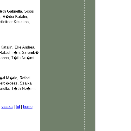
th Gabriella, Sipos
, R�dei Katalin,
leitner Krisztina,
Katalin, Eke Andrea,
 Rafael Ir�n, Szremk�
uzsanna, T�th No�mi
r�d M�ria, Rafael
Merc�desz, Szalkai
briella, T�th No�mi,
vissza
|
fel
|
home