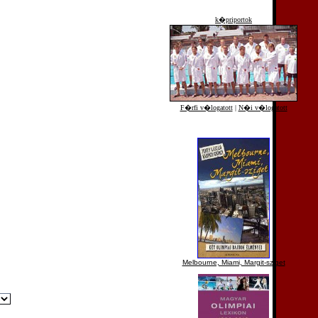
k�priportok
F�rfi v�logatott
|
N�i v�logatott
Melbourne, Miami, Margit-sziget