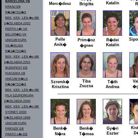
BARCELONA VB
Katalin
Merc�desz
Brigitta
R
KRANJ EB
R�J�TSZ�S
BEK, KEK, LEN �s MK
V�ZILABDA 2002
PERTH n�i VK
BELGR�D VK
Pelle
Sipo
Prim�sz
R�dei
UNICUM KUPA
Anik�
Katalin
�gnes
VIL�GLIGA
R�J�TSZ�S
BEK, KEK, LEN �s MK
V�ZILABDA 2001
BUDAPEST EB
FUKUOKA VB
UNICUM G�LA
Tiba
Va
Szremk�
T�th
R�J�TSZ�S
Zsuzsa
�g
Krisztina
Andrea
BEK, KEK, LEN �s MK
FILA SZUPERKUPA
V�ZILABDA 2000
BEK, KEK, LEN �s MK
SYDNEY 2000
V�ZILABDA 1999
UNICUM KUPA
Kis
Benk�
Benk�
Gy�ri
FIRENZE EB
D
Eszter
N�ra
T�mea
PRATO n�i EB