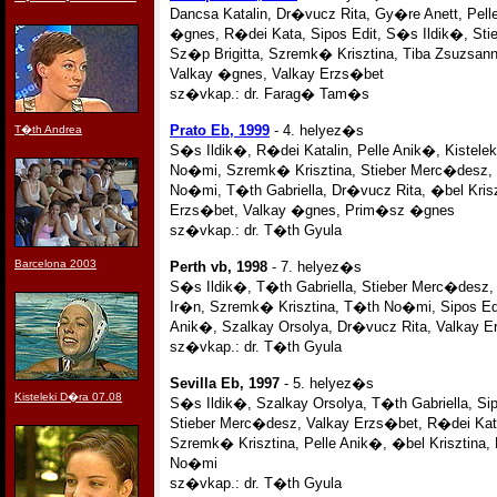
Dancsa Katalin, Dr�vucz Rita, Gy�re Anett, Pel
�gnes, R�dei Kata, Sipos Edit, S�s Ildik�, St
Sz�p Brigitta, Szremk� Krisztina, Tiba Zsuzsan
Valkay �gnes, Valkay Erzs�bet
sz�vkap.: dr. Farag� Tam�s
Prato Eb, 1999
- 4. helyez�s
T�th Andrea
S�s Ildik�, R�dei Katalin, Pelle Anik�, Kistel
No�mi, Szremk� Krisztina, Stieber Merc�desz, 
No�mi, T�th Gabriella, Dr�vucz Rita, �bel Krisz
Erzs�bet, Valkay �gnes, Prim�sz �gnes
sz�vkap.: dr. T�th Gyula
Barcelona 2003
Perth vb, 1998
- 7. helyez�s
S�s Ildik�, T�th Gabriella, Stieber Merc�desz, 
Ir�n, Szremk� Krisztina, T�th No�mi, Sipos Edit,
Anik�, Szalkay Orsolya, Dr�vucz Rita, Valkay 
sz�vkap.: dr. T�th Gyula
Sevilla Eb, 1997
- 5. helyez�s
Kisteleki D�ra 07.08
S�s Ildik�, Szalkay Orsolya, T�th Gabriella, Sipo
Stieber Merc�desz, Valkay Erzs�bet, R�dei Kata
Szremk� Krisztina, Pelle Anik�, �bel Krisztina,
No�mi
sz�vkap.: dr. T�th Gyula