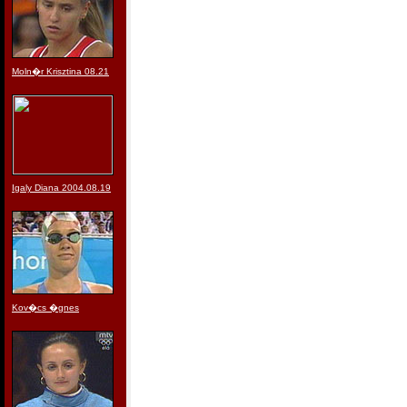
Moln�r Krisztina 08.21
Igaly Diana 2004.08.19
Kov�cs �gnes