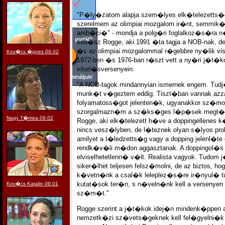
"P�ly�zatom alapja szem�lyes elk�telezetts�
szerelmem az olimpiai mozgalom ir�nt, semmik
TORINO 2006
amb�ci�" - mondja a polg�ri foglalkoz�s�ra 
seb�sz Rogge, aki 1991 �ta tagja a NOB-nak, de 
�s az olimpiai mozgalommal r�gebbre ny�lik vis
Kov�cs �gnes 09.02
1972-ben �s 1976-ban r�szt vett a ny�ri j�t�k
vitorl�sversenyein.
"A NOB-tagok mindannyian ismernek engem. Tud
munk�t v�geztem eddig. Tiszt�ban vannak azzal 
folyamatoss�got jelenten�k, ugyanakkor sz�mo
szorgalmazn�m a sz�ks�ges l�p�sek megt�tel�
Nagy T�mea 09.02
Rogge, aki elk�telezett h�ve a doppingellenes k
nincs vesz�lyben, de l�teznek olyan s�lyos pr
amilyet a t�ledzetts�g vagy a dopping jelenl�te
rendk�v�li m�don aggasztanak. A doppingol
elviselhetetlenn� v�lt. Realista vagyok. Tudom 
siker�lhet teljesen felsz�molni, de az biztos, hog
k�vetn�nk a csal�k leleplez�s�re ir�nyul� 
kutat�sok ter�n, s n�veln�nk kell a versenyen
Kov�cs Katalin 09.01
sz�m�t."
Rogge szerint a j�t�kok idej�n mindenk�ppen
nemzetk�zi sz�vets�geknek kell fel�gyelni�k 