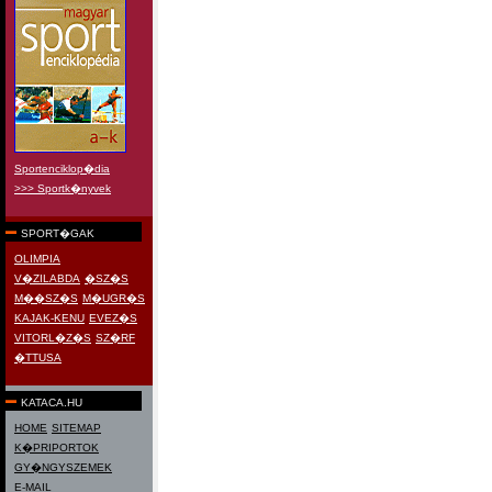
Sportenciklop�dia
>>> Sportk�nyvek
SPORT�GAK
OLIMPIA
V�ZILABDA
�SZ�S
M��SZ�S
M�UGR�S
KAJAK-KENU
EVEZ�S
VITORL�Z�S
SZ�RF
�TTUSA
KATACA.HU
HOME
SITEMAP
K�PRIPORTOK
GY�NGYSZEMEK
E-MAIL