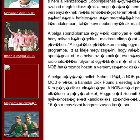
s nem a Nemzetk�zi Doppingellenes �gyn�ks
szabad megfeledkezn�nk a megel�z�sr�l sem.
versenyz�knek re�lis lehet�s�get teremt�nk a
Mohamed Aida 09.01
p�lyafut�suk befejez�se ut�n megtal�lj�k he
t�rsadalomban, tal�n kevesebben ny�lnak majd a 
A belga sportdiplomata �gy v�li: komolyan el kell
hogy milyen k�lts�gekkel, mekkora olimpi�kat le
j�v�ben: "A legut�bbi j�t�kokon mindig egyre
programba. Itt az ideje megvizsg�lni, hogy val�
sport�gnak ott-e a helye az �tkarik�s esem�ny
Itthon a csapat 08.30
racionaliz�l�si folyamat egy�bk�nt m�r el is 
NOB hat�rozatot hozott a versenysz�mok cs�
A belga p�ly�z� mellett Schmitt P�l, a NOB pr
MOB eln�ke, a kanadai Dick Pound s esetleg a d
Kim p�ly�zik az eln�ks�gre. A NOB-eln�ki poszt
elk�ldeni a p�ly�zatokat, Rogge el�tt Schmitt P
nyilv�noss�g el�tt kandid�l�si sz�nd�k�t. A
Magyarok az olimpi�n
16-�n a moszkvai kongresszuson ker�l sor.