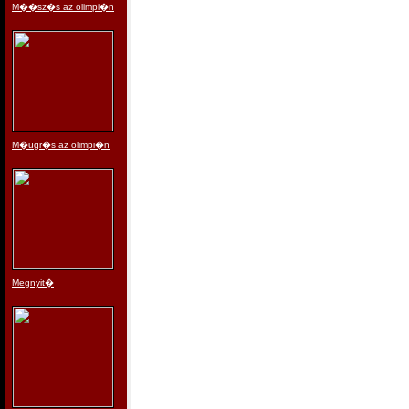
M��sz�s az olimpi�n
M�ugr�s az olimpi�n
Megnyit�