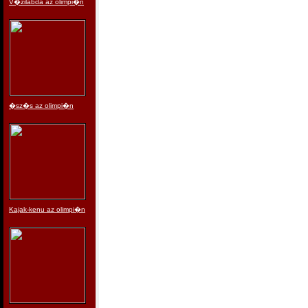
V�zilabda az olimpi�n
�sz�s az olimpi�n
Kajak-kenu az olimpi�n