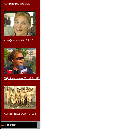
Ath�ni �letk�pek
Kov�cs Katalin 08.10
N�i kajakosok 2004.08.02
Ruhapr�ba 2004.07.28
LINKEK