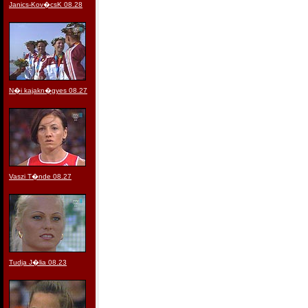
Janics-Kov�csK 08.28
N�i kajakn�gyes 08.27
Vaszi T�nde 08.27
Tudja J�lia 08.23