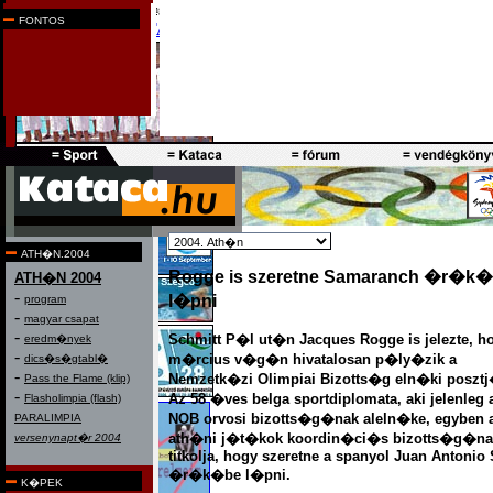
k�priportok
|
mozg� gy�ngyszemek
FONTOS
K�PESLAP
|
UTAZ�S
F�rfi v�zilabda-v�logatott
|
f�rfi kajakn�gyes
Janics Natasa
-
Kov�cs Katalin
Nagy T�mea
|
Igaly Diana
|
Majoros Istv�n
ATH�N.2004
Rogge is szeretne Samaranch �r�k
ATH�N 2004
-
l�pni
program
-
magyar csapat
-
Schmitt P�l ut�n Jacques Rogge is jelezte, h
eredm�nyek
-
m�rcius v�g�n hivatalosan p�ly�zik a
dics�s�gtabl�
-
Nemzetk�zi Olimpiai Bizotts�g eln�ki posztj
Pass the Flame (klip)
-
Az 58 �ves belga sportdiplomata, aki jelenleg 
Flasholimpia (flash)
NOB orvosi bizotts�g�nak aleln�ke, egyben 
PARALIMPIA
ath�ni j�t�kok koordin�ci�s bizotts�g�na
versenynapt�r 2004
titkolja, hogy szeretne a spanyol Juan Antoni
�r�k�be l�pni.
K�PEK