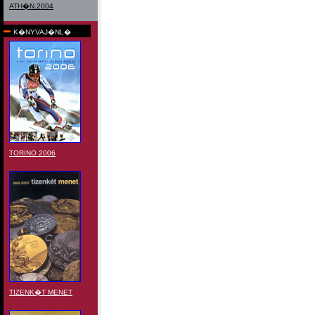
ATH�N.2004
K�NYVAJ�NL�
TORINO 2006
TIZENK�T MENET