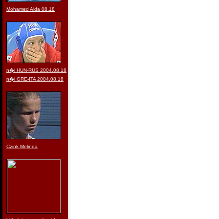
Mohamed Aida 08.18
n�i HUN-RUS 2004.08.18
n�i GRE-ITA 2004.08.18
Czink Melinda