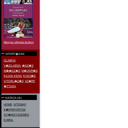
Magyar olimpiai lexikon
SPORT�GAK
OLIMPIA
V�ZILABDA
�SZ�S
M��SZ�S
M�UGR�S
KAJAK-KENU
EVEZ�S
VITORL�Z�S
SZ�RF
�TTUSA
KATACA.HU
HOME
SITEMAP
K�PRIPORTOK
GY�NGYSZEMEK
E-MAIL