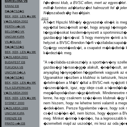
BARCELONA VB
f�v�rosi klub, a BVSC ellen, mert az egyes�le
KRANJ EB
milli� forintos ad�tartoz�st halmozott fel � jele
R�J�TSZ�S
N�pszabads�g has�bjain.
BEK, KEK, LEN �s MK
Magyar olimpiai lexikon 1896-2012
V�ZILABDA 2002
A h�rt Hipszki Mih�ly �gyvezet� eln�k is me
PERTH n�i VK
egy�ttal besz�molt arr�l, hogy anyagi t�mo
BELGR�D VK
t�rgyal�sokat kezdem�nyezett a sportminiszt
UNICUM KUPA
gazdas�gi t�rc�val. S hogy mennyire �rinti a 
VIL�GLIGA
helyzet a BVSC-Brendon f�rfi v�zilabdacsapat�
R�J�TSZ�S
Gy�rgy vezet�edz�t, a csapatot m�k�dtet� k
BEK, KEK, LEN �s MK
k�rdezt�k meg.
V�ZILABDA 2001
"A v�zilabda-szakoszt�ly a sportt�rv�ny sze
BUDAPEST EB
gazdas�gi t�rsas�gg� alakult, �n�ll�sult, ami 
FUKUOKA VB
anyagilag l�nyeg�ben f�ggetlenek vagyunk az 
UNICUM G�LA
Ugyanakkor r�szben a klubhoz is tartozunk, his
R�J�TSZ�S
�rtelm�ben a M�V �ltal a BVSC-nek ny�jtott
BEK, KEK, LEN �s MK
r�szes�l�nk, igaz, egy ideje csak a t�red�k�
FILA SZUPERKUPA
meg�llapod�sban r�gz�tettnek. Mindenesetre
V�ZILABDA 2000
lenne, ha egy csaknem sz�z�ves klubnak �gy k
BEK, KEK, LEN �s MK
nem hiszem, hogy ne lehetne tenni valamit a m
SYDNEY 2000
�rdek�ben. Persze figyelembe v�ve, hogy sok 
V�ZILABDA 1999
cs�d sz�l�n �ll, nem biztos, hogy �ppen a BV
UNICUM KUPA
meg. Minket �rint� k�rd�s, ha a legrosszabb k
FIRENZE EB
�zemelteti majd az uszod�t, mi lesz az oda 
PRATO n�i EB