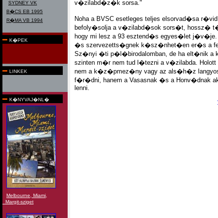
v�zilabd�z�k sorsa."
SYDNEY VK
B�CS EB 1995
Noha a BVSC esetleges teljes elsorvad�sa r�vi
R�MA VB 1994
befoly�solja a v�zilabd�sok sors�t, hossz� t
hogy mi lesz a 93 esztend�s egyes�let j�v�je
K�PEK
�s szervezetts�gnek k�sz�nhet�en er�s a 
Sz�nyi �ti p�l�birodalomban, de ha elt�nik a 
szinten m�r nem tud l�tezni a v�zilabda. Holo
nem a k�z�pmez�ny vagy az als�h�z langyo
LINKEK
f�r�dni, hanem a Vasasnak �s a Honv�dnak ak
lenni.
K�NYVAJ�NL�
Melbourne, Miami,
Margit-sziget