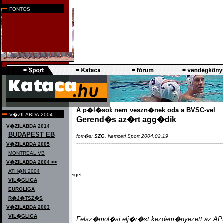
k�priportok
FONTOS
F�rfi v�logatott
|
N�i v�logatott
A p�l�sok nem veszn�nek oda a BVSC-vel
V�ZILABDA.2004
Gerend�s az�rt agg�dik
V�ZILABDA 2014
-------------------------------------------------------------------------
BUDAPEST EB
forr�s:
SZG
, Nemzeti Sport 2004.02.19
-------------------------------------------------------------------------
V�ZILABDA 2005
MONTREAL VB
V�ZILABDA 2004 <<
ATH�N 2004
Melbourne, Miami, Margit-sziget
VIL�GLIGA
EUROLIGA
R�J�TSZ�S
V�ZILABDA 2003
VIL�GLIGA
Felsz�mol�si elj�r�st kezdem�nyezett az AP