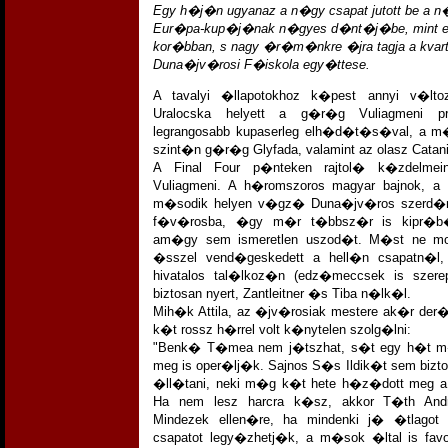
Egy h�j�n ugyanaz a n�gy csapat jutott be a n
Eur�pa-kup�j�nak n�gyes d�nt�j�be, mint e
kor�bban, s nagy �r�m�nkre �jra tagja a kvart
Duna�jv�rosi F�iskola egy�ttese.
A tavalyi �llapotokhoz k�pest annyi v�lto
Uralocska helyett a g�r�g Vuliagmeni 
legrangosabb kupaserleg elh�d�t�s�val, a m
szint�n g�r�g Glyfada, valamint az olasz Catani
A Final Four p�nteken rajtol� k�zdelme
Vuliagmeni. A h�romszoros magyar bajnok, a
m�sodik helyen v�gz� Duna�jv�ros szerd�n 
f�v�rosba, �gy m�r t�bbsz�r is kipr�b
am�gy sem ismeretlen uszod�t. M�st ne mon
�sszel vend�geskedett a hell�n csapatn�l,
hivatalos tal�lkoz�n (edz�meccsek is szerep
biztosan nyert, Zantleitner �s Tiba n�lk�l.
Mih�k Attila, az �jv�rosiak mestere ak�r der
k�t rossz h�rrel volt k�nytelen szolg�lni:
"Benk� T�mea nem j�tszhat, s�t egy h�t 
meg is oper�lj�k. Sajnos S�s Ildik�t sem bizt
�ll�tani, neki m�g k�t hete h�z�dott meg 
Ha nem lesz harcra k�sz, akkor T�th And
Mindezek ellen�re, ha mindenki j� �tlago
csapatot legy�zhetj�k, a m�sok �ltal is favor