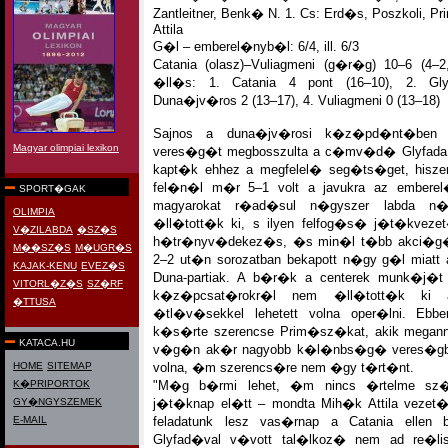
Zantleitner, Benk� N. 1. Cs: Erd�s, Poszkoli,
Attila
G�l – emberel�nyb�l: 6/4, ill. 6/3
Catania (olasz)–Vuliagmeni (g�r�g) 10–6 (4–2
�ll�s: 1. Catania 4 pont (16–10), 2. Gly
Duna�jv�ros 2 (13–17), 4. Vuliagmeni 0 (13–18)
Sajnos a duna�jv�rosi k�z�pd�nt�ben el
Magyar olimpiai lexikon
veres�g�t megbosszulta a c�mv�d� Glyfada
kapt�k ehhez a megfelel� seg�ts�get, hisz
fel�n�l m�r 5–1 volt a javukra az emberel
SPORT�GAK
magyarokat r�ad�sul n�gyszer labda n�l
OLIMPIA
�ll�tott�k ki, s ilyen felfog�s� j�t�kvezet
V�ZILABDA
�SZ�S
h�tr�nyv�dekez�s, �s min�l t�bb akci�g�l
M��SZ�S
M�UGR�S
2–2 ut�n sorozatban bekapott n�gy g�l miatt
KAJAK-KENU
EVEZ�S
Duna-partiak. A b�r�k a centerek munk�j�t
VITORL�Z�S
SZ�RF
k�z�pcsat�rokr�l nem �ll�tott�k ki
�TTUSA
�tl�v�sekkel lehetett volna oper�lni. Eb
k�s�rte szerencse Prim�sz�kat, akik meganny
KATACA.HU
v�g�n ak�r nagyobb k�l�nbs�g� veres�gbe i
HOME
SITEMAP
volna, �m szerencs�re nem �gy t�rt�nt.
K�PRIPORTOK
"M�g b�rmi lehet, �m nincs �rtelme sz�
GY�NGYSZEMEK
j�t�knap el�tt – mondta Mih�k Attila vezet
E-MAIL
feladatunk lesz vas�rnap a Catania ellen 
Glyfad�val v�vott tal�lkoz� nem ad re�lis