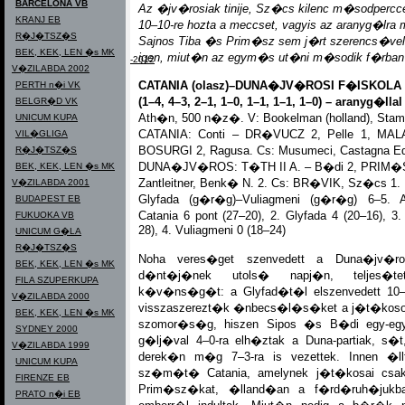
BARCELONA VB
Az �jv�rosiak tinije, Sz�cs kilenc m�sodpercce
KRANJ EB
10–10-re hozta a meccset, vagyis az aranyg�lra
R�J�TSZ�S
Sajnos Tiba �s Prim�sz sem j�rt szerencs�vel,
BEK, KEK, LEN �s MK
igen, miut�n az egym�s ut�ni m�sodik f�rban 
Magyar olimpiai lexikon 1896-2012
V�ZILABDA 2002
CATANIA (olasz)–DUNA�JV�ROSI F�ISKOLA 
PERTH n�i VK
(1–4, 4–3, 2–1, 1–0, 1–1, 1–1, 1–0) – aranyg�llal
BELGR�D VK
Ath�n, 500 n�z�. V: Bookelman (holland), Stamp
UNICUM KUPA
CATANIA: Conti – DR�VUCZ 2, Pelle 1, MAL
VIL�GLIGA
BOSURGI 2, Ragusa. Cs: Musumeci, Castagna E
R�J�TSZ�S
DUNA�JV�ROS: T�TH II A. – B�di 2, PRIM�SZ 
BEK, KEK, LEN �s MK
Zantleitner, Benk� N. 2. Cs: BR�VIK, Sz�cs 1.
V�ZILABDA 2001
Glyfada (g�r�g)–Vuliagmeni (g�r�g) 6–5.
BUDAPEST EB
Catania 6 pont (27–20), 2. Glyfada 4 (20–16), 
FUKUOKA VB
28), 4. Vuliagmeni 0 (18–24)
UNICUM G�LA
R�J�TSZ�S
Noha veres�get szenvedett a Duna�jv�
BEK, KEK, LEN �s MK
d�nt�j�nek utols� napj�n, teljes�te
FILA SZUPERKUPA
k�v�ns�g�t: a Glyfad�t�l elszenvedett 10
V�ZILABDA 2000
visszaszerezt�k �nbecs�l�s�ket a j�t�koso
BEK, KEK, LEN �s MK
szomor�s�g, hiszen Sipos �s B�di egy-egy,
SYDNEY 2000
g�lj�val 4–0-ra elh�ztak a Duna-partiak, s�
V�ZILABDA 1999
derek�n m�g 7–3-ra is vezettek. Innen �llt 
UNICUM KUPA
sz�m�t� Catania, amelynek j�t�kosai csak
FIRENZE EB
Prim�sz�kat, �lland�an a f�rd�ruh�jukb
PRATO n�i EB