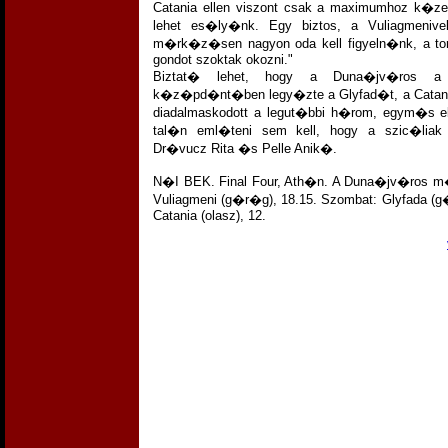
Catania ellen viszont csak a maximumhoz k�ze
lehet es�ly�nk. Egy biztos, a Vuliagmeniv
m�rk�z�sen nagyon oda kell figyeln�nk, a to
gondot szoktak okozni."
Biztat� lehet, hogy a Duna�jv�ros a
k�z�pd�nt�ben legy�zte a Glyfad�t, a Catania
diadalmaskodott a legut�bbi h�rom, egym�s ell
tal�n eml�teni sem kell, hogy a szic�liak
Dr�vucz Rita �s Pelle Anik�.
N�I BEK. Final Four, Ath�n. A Duna�jv�ros 
Vuliagmeni (g�r�g), 18.15. Szombat: Glyfada (
Catania (olasz), 12.