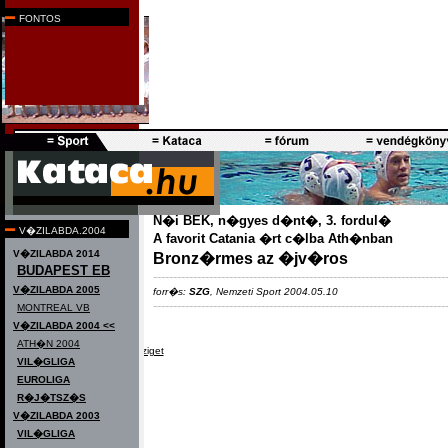
k�priportok
FONTOS
F�rfi v�logatott
|
N�i v�logatott
N�i BEK, n�gyes d�nt�, 3. fordul�
V�ZILABDA.2004
A favorit Catania �rt c�lba Ath�nban
V�ZILABDA 2014
Bronz�rmes az �jv�ros
BUDAPEST EB
-------------------------------------------------------------------------
V�ZILABDA 2005
forr�s:
SZG
, Nemzeti Sport 2004.05.10
-------------------------------------------------------------------------
MONTREAL VB
V�ZILABDA 2004 <<
ATH�N 2004
Melbourne, Miami, Margit-sziget
VIL�GLIGA
EUROLIGA
R�J�TSZ�S
V�ZILABDA 2003
VIL�GLIGA