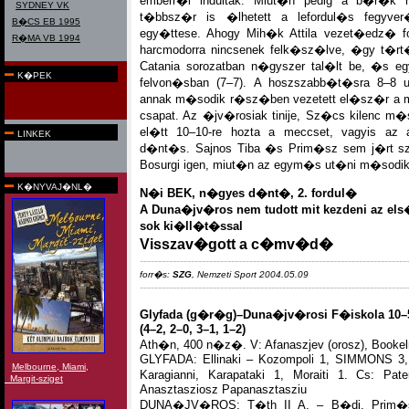
emberr�l indultak. Miut�n pedig a b�r�k n
SYDNEY VK
t�bbsz�r is �lhetett a lefordul�s fegyver
B�CS EB 1995
egy�ttese. Ahogy Mih�k Attila vezet�edz� fog
R�MA VB 1994
harcmodorra nincsenek felk�sz�lve, �gy t�rt
Catania sorozatban n�gyszer tal�lt be, �s eg
K�PEK
felvon�sban (7–7). A hoszszabb�t�sra 8–8 
annak m�sodik r�sz�ben vezetett el�sz�r a m
csapat. Az �jv�rosiak tinije, Sz�cs kilenc m�
el�tt 10–10-re hozta a meccset, vagyis az 
LINKEK
d�nt�s. Sajnos Tiba �s Prim�sz sem j�rt sze
Bosurgi igen, miut�n az egym�s ut�ni m�sodik 
K�NYVAJ�NL�
N�i BEK, n�gyes d�nt�, 2. fordul�
A Duna�jv�ros nem tudott mit kezdeni az els
sok ki�ll�t�ssal
Visszav�gott a c�mv�d�
-------------------------------------------------------------------------
forr�s:
SZG
, Nemzeti Sport 2004.05.09
-------------------------------------------------------------------------
Glyfada (g�r�g)–Duna�jv�rosi F�iskola 10–
(4–2, 2–0, 3–1, 1–2)
Ath�n, 400 n�z�. V: Afanaszjev (orosz), Bookel
GLYFADA: Ellinaki – Kozompoli 1, SIMMONS 
Melbourne, Miami,
Karagianni, Karapataki 1, Moraiti 1. Cs: Pat
Margit-sziget
Anasztasziosz Papanasztasziu
DUNA�JV�ROS: T�th II A. – B�di, Prim�sz