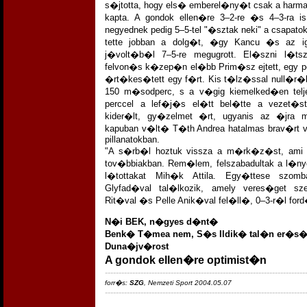
s�jtotta, hogy els� emberel�ny�t csak a har
kapta. A gondok ellen�re 3–2-re �s 4–3-ra is
negyednek pedig 5–5-tel "�sztak neki" a csapato
tette jobban a dolg�t, �gy Kancu �s az ig
j�volt�b�l 7–5-re megugrott. El�szni l�t
felvon�s k�zep�n el�bb Prim�sz ejtett, egy 
�rt�kes�tett egy f�rt. Kis t�lz�ssal null�r�l 
150 m�sodperc, s a v�gig kiemelked�en tel
perccel a lef�j�s el�tt bel�tte a vezet�st
kider�lt, gy�zelmet �rt, ugyanis az �jr
kapuban v�lt� T�th Andrea hatalmas brav�rt v
pillanatokban.
"A s�rb�l hoztuk vissza a m�rk�z�st, ami 
tov�bbiakban. Rem�lem, felszabadultak a l�n
l�tottakat Mih�k Attila. Egy�ttese sz
Glyfad�val tal�lkozik, amely veres�get sz
Rit�val �s Pelle Anik�val fel�ll�, 0–3-r�l fo
N�i BEK, n�gyes d�nt�
Benk� T�mea nem, S�s Ildik� tal�n er�s�t
Duna�jv�rost
A gondok ellen�re optimist�n
-------------------------------------------------------------------------
forr�s:
SZG
, Nemzeti Sport 2004.05.07
-------------------------------------------------------------------------