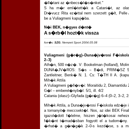
�ll�tani az �nbecs�l�s�nket."
S ha m�r eml�tett�k a Catani�t, az olas
Dr�vucz Rita ez�ttal nem szerzett g�lt, Pelle
be a Vuliagmeni kapuj�ba.
N�i BEK, n�gyes d�nt�
A s�rb�l hozt�k vissza
-------------------------------------------------------------------------
forr�s:
SZG
, Nemzeti Sport 2004.05.08
-------------------------------------------------------------------------
Vuliagmeni (g�r�g)–Duna�jv�rosi F�iskola 
2–3)
Ath�n, 500 n�z�. V: Bookelman (holland), Moline
DUNA�JV�ROS: S�s – B�di, PRIM�SZ 5, 
Zantleitner, Benk� N. 1. Cs: T�TH II A. (kap
Mih�k Attila
A Vuliagmeni g�ll�v�i: Moraitidu 2, Diamantidu 2
G�l – emberel�nyb�l: 5/1, ill. 4/2
Catania (olasz)–Glyfada (g�r�g) 6–4 (0–2, 3–2, 2
Mih�k Attila, a Duna�jv�rosi F�iskola edz�je i
a tornanyit� meccsekt�l. Nos, az idei BEK Fina
igazol�dott f�lelme, hiszen j�t�kosai nehez
f�k�nt t�mad�sban fogyott el a tudom�ny
�rhat� a g�r�g�k 2–0-s kezd�se, s a mag