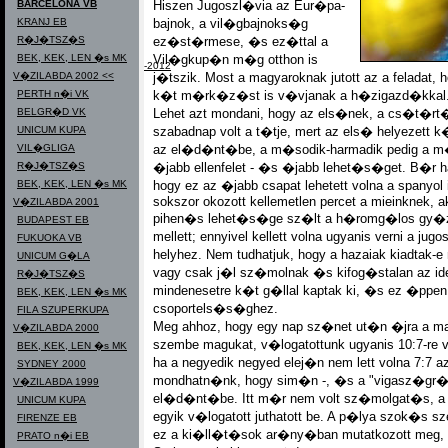
BARCELONA VB
Hiszen Jugoszl�via az Eur�pa-
KRANJ EB
bajnok, a vil�gbajnoks�g
R�J�TSZ�S
ez�st�rmese, �s ez�ttal a
BEK, KEK, LEN �s MK
Vil�gkup�n m�g otthon is
Magyar olimpiai lexikon 1896-2012
V�ZILABDA 2002 <<
j�tszik. Most a magyaroknak jutott az a feladat,
PERTH n�i VK
k�t m�rk�z�st is v�vjanak a h�zigazd�kkal
BELGR�D VK
Lehet azt mondani, hogy az els�nek, a cs�t�r
UNICUM KUPA
szabadnap volt a t�tje, mert az els� helyezett k
VIL�GLIGA
az el�d�nt�be, a m�sodik-harmadik pedig a m
R�J�TSZ�S
�jabb ellenfelet - �s �jabb lehet�s�get. B�r
BEK, KEK, LEN �s MK
hogy ez az �jabb csapat lehetett volna a spanyol
sokszor okozott kellemetlen percet a mieinknek, 
V�ZILABDA 2001
pihen�s lehet�s�ge sz�lt a h�romg�los gy�
BUDAPEST EB
mellett; ennyivel kellett volna ugyanis verni a ju
FUKUOKA VB
helyhez. Nem tudhatjuk, hogy a hazaiak kiadtak-
UNICUM G�LA
vagy csak j�l sz�molnak �s kifog�stalan az id
R�J�TSZ�S
mindenesetre k�t g�llal kaptak ki, �s ez �ppen 
BEK, KEK, LEN �s MK
csoportels�s�ghez.
FILA SZUPERKUPA
Meg ahhoz, hogy egy nap sz�net ut�n �jra a ma
V�ZILABDA 2000
szembe magukat, v�logatottunk ugyanis 10:7-re 
BEK, KEK, LEN �s MK
ha a negyedik negyed elej�n nem lett volna 7:7 a
SYDNEY 2000
mondhatn�nk, hogy sim�n -, �s a "vigasz�gr�l
V�ZILABDA 1999
el�d�nt�be. Itt m�r nem volt sz�molgat�s, a
UNICUM KUPA
egyik v�logatott juthatott be. A p�lya szok�s szeri
FIRENZE EB
ez a ki�ll�t�sok ar�ny�ban mutatkozott meg, 
PRATO n�i EB