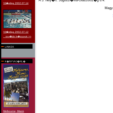
A 3. hely�rt: Jugoszl�via-Olaszorsz�g 6:4.
Vil�gliga 2002.07.14
Magya
Vil�gliga 2002.07.12
.. tov�bbi k�psorok >>
LINKEK
K�NYVAJ�NL�
Melbourne, Miami,