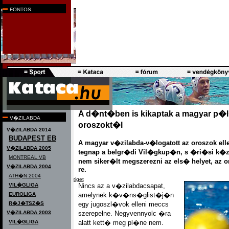
k�priportok
FONTOS
F�rfi v�logatott
|
N�i v�logatott
A d�nt�ben is kikaptak a magyar p�
V�ZILABDA
oroszokt�l
V�ZILABDA 2014
BUDAPEST EB
A magyar v�zilabda-v�logatott az oroszok ell
V�ZILABDA 2005
tegnap a belgr�di Vil�gkup�n, s �ri�si k
MONTREAL VB
nem siker�lt megszerezni az els� helyet, az o
V�ZILABDA 2004
re.
ATH�N 2004
Melbourne, Miami, Margit-sziget
VIL�GLIGA
Nincs az a v�zilabdacsapat,
EUROLIGA
amelynek k�v�ns�glist�j�n
R�J�TSZ�S
egy jugoszl�vok elleni meccs
V�ZILABDA 2003
szerepelne. Negyvennyolc �ra
VIL�GLIGA
alatt kett� meg pl�ne nem.