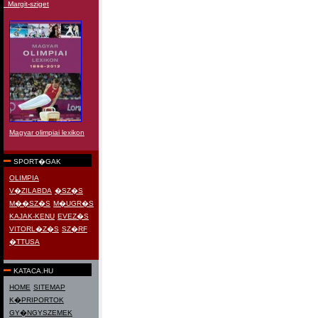
Margit-sziget
Magyar olimpiai lexikon
SPORT�GAK
OLIMPIA
V�ZILABDA
�SZ�S
M��SZ�S
M�UGR�S
KAJAK-KENU
EVEZ�S
VITORL�Z�S
SZ�RF
�TTUSA
KATACA.HU
HOME
SITEMAP
K�PRIPORTOK
GY�NGYSZEMEK