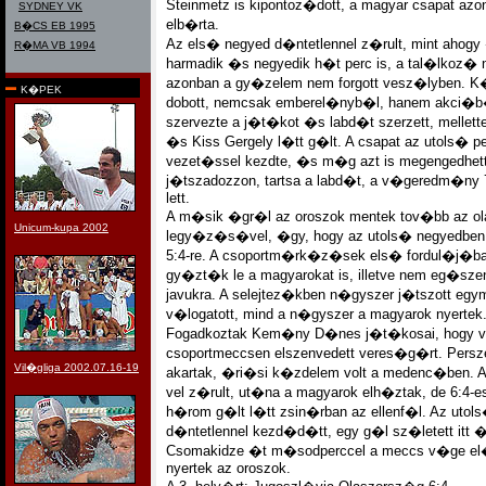
Steinmetz is kipontoz�dott, a magyar csapat az
SYDNEY VK
elb�rta.
B�CS EB 1995
Az els� negyed d�ntetlennel z�rult, mint aho
R�MA VB 1994
harmadik �s negyedik h�t perc is, a tal�lkoz
azonban a gy�zelem nem forgott vesz�lyben.
K�PEK
dobott, nemcsak emberel�nyb�l, hanem akci�b�l 
szervezte a j�t�kot �s labd�t szerzett, melle
�s Kiss Gergely l�tt g�lt. A csapat az utols� 
vezet�ssel kezdte, �s m�g azt is megengedhe
j�tszadozzon, tartsa a labd�t, a v�geredm�ny 7:5
lett.
A m�sik �gr�l az oroszok mentek tov�bb az ol
Unicum-kupa 2002
legy�z�s�vel, �gy, hogy az utols� negyedben f
5:4-re. A csoportm�rk�z�sek els� fordul�j�b
gy�zt�k le a magyarokat is, illetve nem eg�szen: 
javukra. A selejtez�kben n�gyszer j�tszott eg
v�logatott, mind a n�gyszer a magyarok nyertek
Fogadkoztak Kem�ny D�nes j�t�kosai, hogy v
csoportmeccsen elszenvedett veres�g�rt. Persze
Vil�gliga 2002.07.16-19
akartak, �ri�si k�zdelem volt a medenc�ben. A
vel z�rult, ut�na a magyarok elh�ztak, de 6:4
h�rom g�lt l�tt zsin�rban az ellenf�l. Az utol
d�ntetlennel kezd�d�tt, egy g�l sz�letett itt �
Csomakidze �t m�sodperccel a meccs v�ge el�tt
nyertek az oroszok.