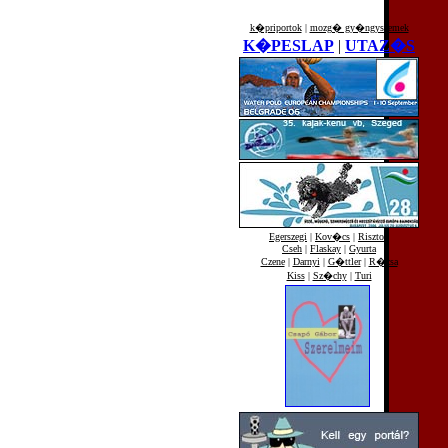
k�priportok
|
mozg� gy�ngyszemek
K�PESLAP
|
UTAZ�S
Egerszegi
|
Kov�cs
|
Risztov
Cseh
|
Flaskay
|
Gyurta
Czene
|
Darnyi
|
G�ttler
|
R�zsa
Kiss
|
Sz�chy
|
Turi