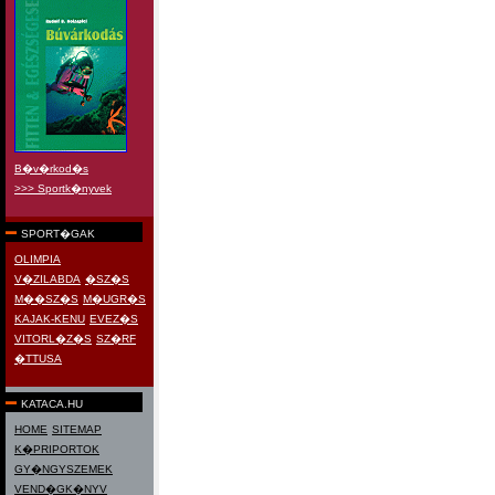
B�v�rkod�s
>>> Sportk�nyvek
SPORT�GAK
OLIMPIA
V�ZILABDA
�SZ�S
M��SZ�S
M�UGR�S
KAJAK-KENU
EVEZ�S
VITORL�Z�S
SZ�RF
�TTUSA
KATACA.HU
HOME
SITEMAP
K�PRIPORTOK
GY�NGYSZEMEK
VEND�GK�NYV