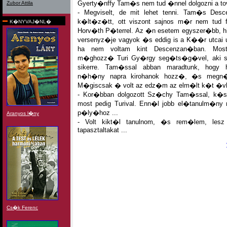
Gyerty�nffy Tam�s nem tud �nnel dolgozni a t
Zubor Attila
- Megviselt, de mit lehet tenni. Tam�s De
k�lt�z�tt, ott viszont sajnos m�r nem tud f
K�NYVAJ�NL�
Horv�th P�terrel. Az �n esetem egyszer�bb, hi
versenyz�je vagyok �s eddig is a K��r utcai
ha nem voltam kint Descenzan�ban. Most
m�ghozz� Turi Gy�rgy seg�ts�g�vel, aki s
sikerre. Tam�ssal abban maradtunk, hogy 
n�h�ny napra kirohanok hozz�, �s megn�
M�giscsak � volt az edz�m az elm�lt k�t �v
- Kor�bban dolgozott Sz�chy Tam�ssal, k�s
most pedig Turival. Enn�l jobb el�tanulm�ny 
p�ly�hoz ...
Aranyos l�ny
- Volt kikt�l tanulnom, �s rem�lem, les
tapasztaltakat ...
Cs�k Ferenc