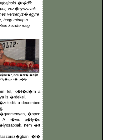
�gbajnoki �t�dik
pper, vez�nyszavak.
rmes versenyz� egyre
e, hogy minap a
ben kezdte meg
k�p�nk�n) felk�sz�l�s�t
 Gy�rgy ir�ny�tja
tem fel, k�t�d�m a
a is �rdekel.
k�zeledik a decemberi
g.
l�gversenyen, �ppen
. A r�vid p�ly�s
s�lyosabbak, nem �rt
Olaszorsz�gban �l�