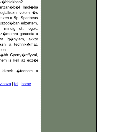
ov�bbiakban?
scenzan�b�l Imol�ba
oglalkozni velem �s
szen a Bp. Spartacus
 uszod�ban edzettem,
 mindig ott fogok,
z�momra garancia a
ha ig�nylem, akkor
zni a technik�mat.
ben.
�bb Gyerty�nffyval,
nem is kell az edz�i
z kiknek �tadnom a
vissza
|
fel
|
home