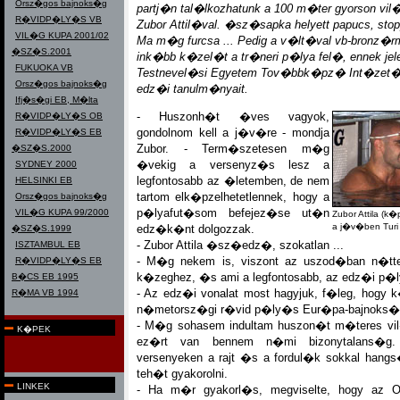
Orsz�gos bajnoks�g
partj�n tal�lkozhatunk a 100 m�ter gyorson vil
R�VIDP�LY�S VB
Zubor Attil�val. �sz�sapka helyett papucs, sto
VIL�G KUPA 2001/02
Ma m�g furcsa ... Pedig a v�lt�val vb-bronz�
�SZ�S.2001
ink�bb k�zel�t a tr�neri p�lya fel�, ennek jel
FUKUOKA VB
Testnevel�si Egyetem Tov�bbk�pz� Int�zet�
Orsz�gos bajnoks�g
edz�i tanulm�nyait.
Ifj�s�gi EB, M�lta
- Huszonh�t �ves vagyok,
R�VIDP�LY�S OB
gondolnom kell a j�v�re - mondja
R�VIDP�LY�S EB
Zubor. - Term�szetesen m�g
�SZ�S.2000
�vekig a versenyz�s lesz a
SYDNEY 2000
legfontosabb az �letemben, de nem
HELSINKI EB
tartom elk�pzelhetetlennek, hogy a
Orsz�gos bajnoks�g
p�lyafut�som befejez�se ut�n
VIL�G KUPA 99/2000
Zubor Attila (
a j�v�ben Turi
edz�k�nt dolgozzak.
�SZ�S.1999
- Zubor Attila �sz�edz�, szokatlan ...
ISZTAMBUL EB
- M�g nekem is, viszont az uszod�ban n�t
R�VIDP�LY�S EB
k�zeghez, �s ami a legfontosabb, az edz�i p�ly
B�CS EB 1995
- Az edz�i vonalat most hagyjuk, f�leg, hogy 
R�MA VB 1994
n�metorsz�gi r�vid p�ly�s Eur�pa-bajnoks�
- M�g sohasem indultam huszon�t m�teres vi
K�PEK
ez�rt van bennem n�mi bizonytalans�g
versenyeken a rajt �s a fordul�k sokkal hang
teh�t gyakorolni.
LINKEK
- Ha m�r gyakorl�s, megviselte, hogy az 